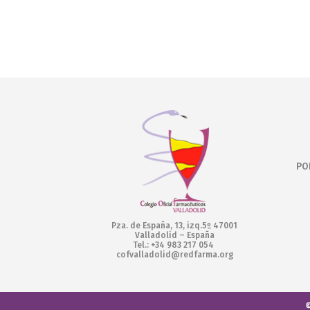
PO
Pza. de España, 13, izq.5º 47001
Valladolid – España
Tel.: +34 983 217 054
cofvalladolid@redfarma.org