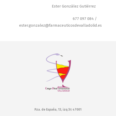
Ester González Gutiérrez
677 097 084 /
ester.gonzalez@farmaceuticosdevalladolid.es
Pza. de España, 13, izq.5º 47001